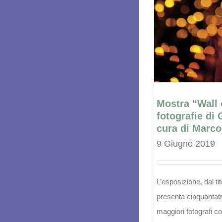
Mostra “Wall 
fotografie di 
cura di Marco
9 Giugno 2019
L’esposizione, dal ti
presenta cinquantatr
maggiori fotografi 