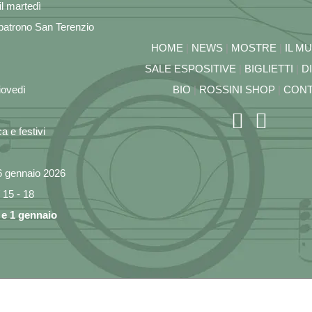
l martedì
patrono San Terenzio
HOME
|
NEWS
|
MOSTRE
|
IL M
SALE ESPOSITIVE
|
BIGLIETTI
|
D
iovedì
BIO
|
ROSSINI SHOP
|
CONT
 e festivi
6 gennaio 2026
/ 15 - 18
 e 1 gennaio