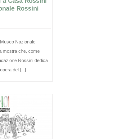
a Casa Rossini
onale Rossini
l Museo Nazionale
la mostra che, come
ndazione Rossini dedica
opera del [...]